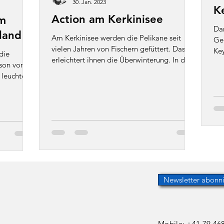
30. Jan. 2023
K
Action am Kerkinisee
am
Dan
land
Am Kerkinisee werden die Pelikane seit
Ge
vielen Jahren von Fischern gefüttert. Das
Key
 die
erleichtert ihnen die Überwinterung. In den
ma
son vor.
Brutgebieten...
 leuchtend
Newsletter abonn
e
Mobile: +41 79 46