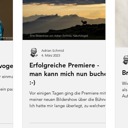
Adrian Schmid
4. März 2023
Erfolgreiche Premiere -
svogel
B
man kann mich nun buchen
r einmal
:-)
Wie
ein paar
als
Vor einigen Tagen ging die Premiere mit
Au
meiner neuen Bildershow über die Bühne.
mit
Ich hatte mir lange überlegt, zu welchem
Thema oder über...