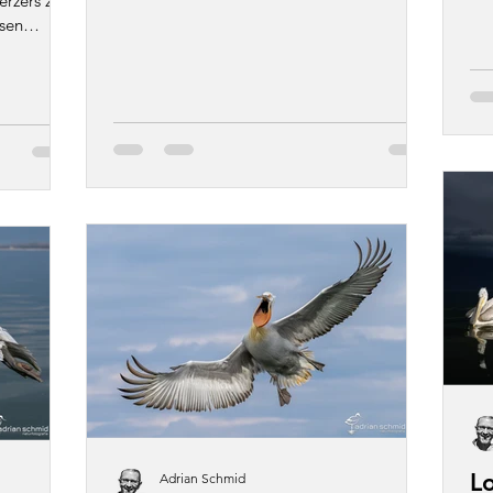
rzers zu
Lieben, die uns ihr...
sen
L
Adrian Schmid