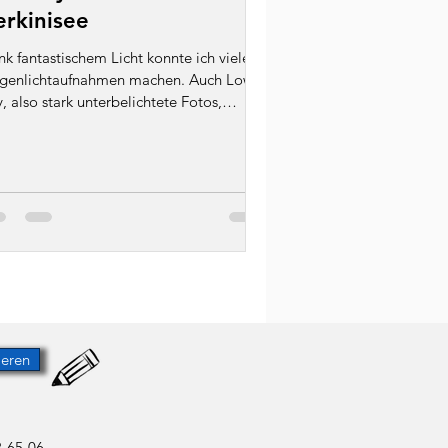
erkinisee
k fantastischem Licht konnte ich viele
genlichtaufnahmen machen. Auch Low
, also stark unterbelichtete Fotos,
chen mir immer...
ieren
8 65 06