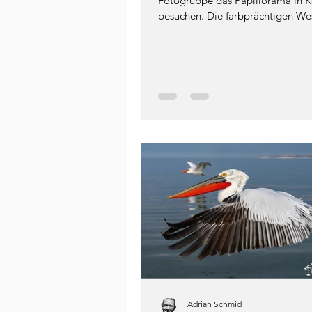
Fotogruppe das Papiliorama in Ke
besuchen. Die farbprächtigen We
faszinieren nicht...
Adrian Schmid