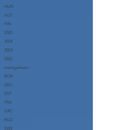
HUN
AUT
FIN
2025
2024
2023
2022
meistgelesen
BGR
DEU
ESP
FRA
GRC
NLD
SWE