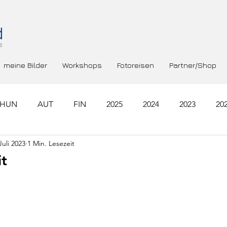
meine Bilder
Workshops
Fotoreisen
Partner/Shop
HUN
AUT
FIN
2025
2024
2023
20
Juli 2023
1 Min. Lesezeit
RA
GRC
NLD
SWE
ROU
t