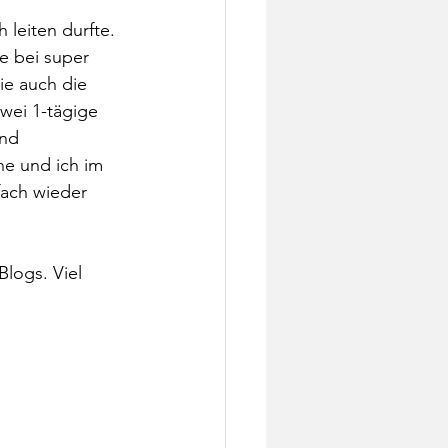
leiten durfte. 
e bei super 
e auch die 
wei 1-tägige 
und 
ne und ich im 
fach wieder 
logs. Viel 