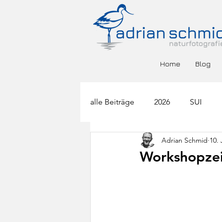
Home
Blog
alle Beiträge
2026
SUI
Adrian Schmid
10. 
BGR
DEU
ESP
F
Workshopzei