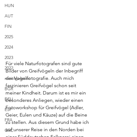
HUN
AUT
FIN
2025
2024
2023
Für viele Naturfotografen sind gute 
2022
Bilder von Greifvögeln der Inbegriff 
der Vogelfotografie. Auch mich 
meistgelesen
faszinieren Greifvögel schon seit 
BGR
meiner Kindheit. Darum ist es mir ein 
DEU
besonderes Anliegen, wieder einen 
Fotoworkshop für Greifvögel (Adler, 
ESP
Geier, Eulen und Käuze) auf die Beine 
FRA
zu stellen. Aus diesem Grund habe ich 
auf unserer Reise in den Norden bei 
GRC
einer Süddeutschen Falknerei einen 