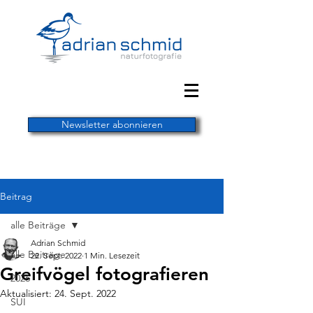
Newsletter abonnieren
Beitrag
alle Beiträge
Adrian Schmid
alle Beiträge
22. Sept. 2022
1 Min. Lesezeit
Greifvögel fotografieren
2026
Aktualisiert:
24. Sept. 2022
SUI