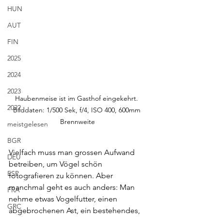
HUN
AUT
FIN
2025
2024
2023
Haubenmeise ist im Gasthof eingekehrt. 
2022
Bilddaten: 1/500 Sek, f/4, ISO 400, 600mm 
Brennweite
meistgelesen
BGR
Vielfach muss man grossen Aufwand 
DEU
betreiben, um Vögel schön 
ESP
fotografieren zu können. Aber 
manchmal geht es auch anders: Man 
FRA
nehme etwas Vogelfutter, einen 
GRC
abgebrochenen Ast, ein bestehendes, 