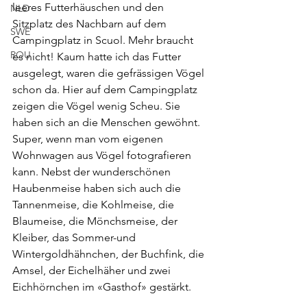
leeres Futterhäuschen und den 
NLD
Sitzplatz des Nachbarn auf dem 
SWE
Campingplatz in Scuol. Mehr braucht 
ROU
es nicht! Kaum hatte ich das Futter 
ausgelegt, waren die gefrässigen Vögel 
schon da. Hier auf dem Campingplatz 
zeigen die Vögel wenig Scheu. Sie 
haben sich an die Menschen gewöhnt. 
Super, wenn man vom eigenen 
Wohnwagen aus Vögel fotografieren 
kann. Nebst der wunderschönen 
Haubenmeise haben sich auch die 
Tannenmeise, die Kohlmeise, die 
Blaumeise, die Mönchsmeise, der 
Kleiber, das Sommer-und 
Wintergoldhähnchen, der Buchfink, die 
Amsel, der Eichelhäher und zwei 
Eichhörnchen im «Gasthof» gestärkt. 