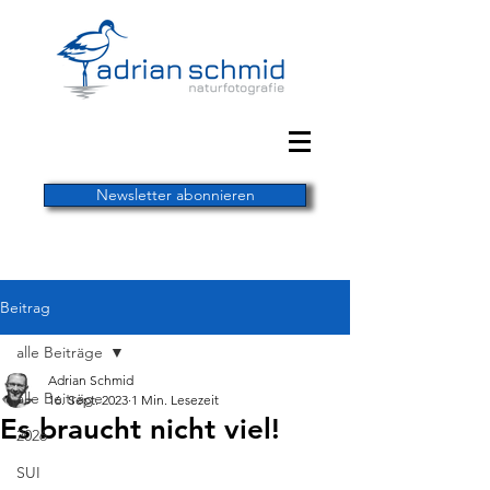
Newsletter abonnieren
Beitrag
alle Beiträge
Adrian Schmid
alle Beiträge
16. Sept. 2023
1 Min. Lesezeit
Es braucht nicht viel!
2026
SUI