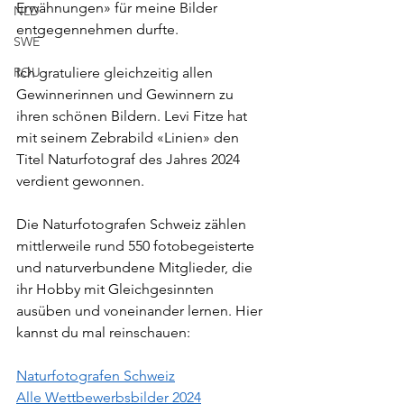
Erwähnungen» für meine Bilder 
NLD
entgegennehmen durfte. 
SWE
ROU
Ich gratuliere gleichzeitig allen 
Gewinnerinnen und Gewinnern zu 
ihren schönen Bildern. Levi Fitze hat 
mit seinem Zebrabild «Linien» den 
Titel Naturfotograf des Jahres 2024 
verdient gewonnen.
Die Naturfotografen Schweiz zählen 
mittlerweile rund 550 fotobegeisterte 
und naturverbundene Mitglieder, die 
ihr Hobby mit Gleichgesinnten 
ausüben und voneinander lernen. Hier 
kannst du mal reinschauen:
Naturfotografen Schweiz
Alle Wettbewerbsbilder 2024