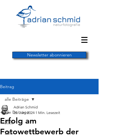
Newsletter abonnieren
Beitrag
alle Beiträge
Adrian Schmid
alle Beiträge
25. Juni 2024
1 Min. Lesezeit
Erfolg am
2026
Fotowettbewerb der
SUI