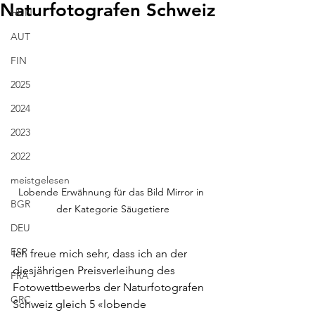
Naturfotografen Schweiz
HUN
AUT
FIN
2025
2024
2023
2022
meistgelesen
Lobende Erwähnung für das Bild Mirror in 
BGR
der Kategorie Säugetiere
DEU
ESP
Ich freue mich sehr, dass ich an der 
diesjährigen Preisverleihung des 
FRA
Fotowettbewerbs der Naturfotografen 
GRC
Schweiz gleich 5 «lobende 