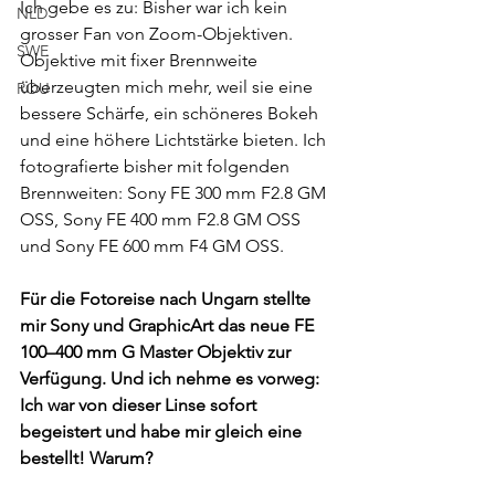
Ich gebe es zu: Bisher war ich kein 
NLD
grosser Fan von Zoom-Objektiven. 
SWE
Objektive mit fixer Brennweite 
überzeugten mich mehr, weil sie eine 
ROU
bessere Schärfe, ein schöneres Bokeh 
und eine höhere Lichtstärke bieten. Ich 
fotografierte bisher mit folgenden 
Brennweiten: Sony FE 300 mm F2.8 GM 
OSS, Sony FE 400 mm F2.8 GM OSS 
und Sony FE 600 mm F4 GM OSS.
Für die Fotoreise nach Ungarn stellte 
mir Sony und GraphicArt das neue FE 
100–400 mm G Master Objektiv zur 
Verfügung. Und ich nehme es vorweg: 
Ich war von dieser Linse sofort 
begeistert und habe mir gleich eine 
bestellt! Warum?