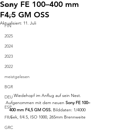
Sony FE 100–400 mm
HUN
F4,5 GM OSS
AUT
Aktualisiert:
11. Juli
FIN
2025
2024
2023
2022
meistgelesen
BGR
Wiedehopf im Anflug auf sein Nest. 
DEU
Aufgenommen mit dem neuen 
Sony FE 100–
ESP
400 mm F4,5 GM OSS. 
Bilddaten: 1/4000 
Sek, f/4.5, ISO 1000, 265mm Brennweite
FRA
GRC