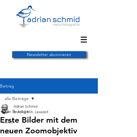
Newsletter abonnieren
Beitrag
alle Beiträge
Adrian Schmid
alle Beiträge
8. Juli
2 Min. Lesezeit
Erste Bilder mit dem
2026
neuen Zoomobjektiv
SUI