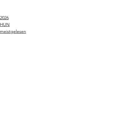
2026
HUN
meistgelesen
Alle ansehen
Aktuelle Beiträge