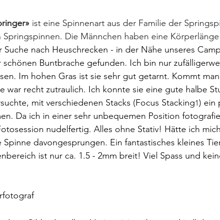
pringer»
 ist eine Spinnenart aus der Familie der Springspi
n Springspinnen. Die Männchen haben eine Körperläng
er Suche nach Heuschrecken - in der Nähe unseres Campi
r schönen Buntbrache gefunden. Ich bin nur zufälligerwei
sen. Im hohen Gras ist sie sehr gut getarnt. Kommt man i
e war recht zutraulich. Ich konnte sie eine gute halbe S
ersuchte, mit verschiedenen Stacks (Focus Stacking
) ein
1
n. Da ich in einer sehr unbequemen Position fotografie
otosession nudelfertig. Alles ohne Stativ! Hätte ich mich
 Spinne davongesprungen. Ein fantastisches kleines Tier,
bereich ist nur ca. 1.5 - 2mm breit! Viel Spass und kein
rfotograf