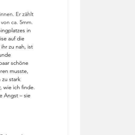
nnen. Er zählt 
e von ca. 5mm
. 
ngplatzes in 
se auf die 
hr zu nah, ist 
tunde 
 paar schöne 
ren musste, 
 zu stark 
 wie ich finde. 
e Angst – sie 