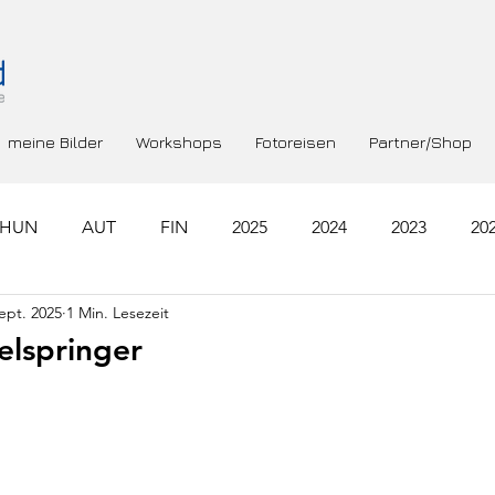
meine Bilder
Workshops
Fotoreisen
Partner/Shop
HUN
AUT
FIN
2025
2024
2023
20
ept. 2025
1 Min. Lesezeit
RA
GRC
NLD
SWE
ROU
elspringer