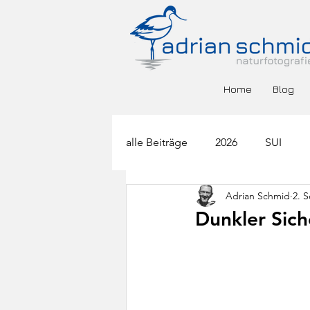
Home
Blog
alle Beiträge
2026
SUI
Adrian Schmid
2. S
BGR
DEU
ESP
F
Dunkler Sich