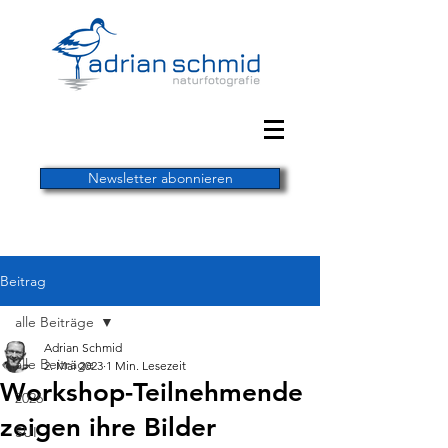
Newsletter abonnieren
Beitrag
alle Beiträge
Adrian Schmid
alle Beiträge
2. Mai 2023
1 Min. Lesezeit
Workshop-Teilnehmende
2026
zeigen ihre Bilder
SUI