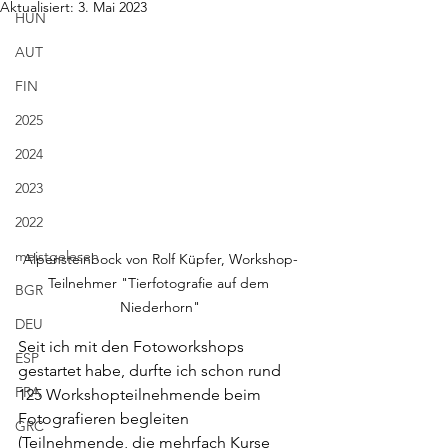
Aktualisiert:
3. Mai 2023
HUN
AUT
FIN
2025
2024
2023
2022
meistgelesen
Alpensteinbock von Rolf Küpfer, Workshop-
Teilnehmer "Tierfotografie auf dem 
BGR
Niederhorn"
DEU
Seit ich mit den Fotoworkshops 
ESP
gestartet habe, durfte ich schon rund 
FRA
125 Workshopteilnehmende beim 
Fotografieren begleiten 
GRC
(Teilnehmende, die mehrfach Kurse 