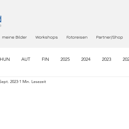
meine Bilder
Workshops
Fotoreisen
Partner/Shop
HUN
AUT
FIN
2025
2024
2023
20
 Sept. 2023
1 Min. Lesezeit
RA
GRC
NLD
SWE
ROU