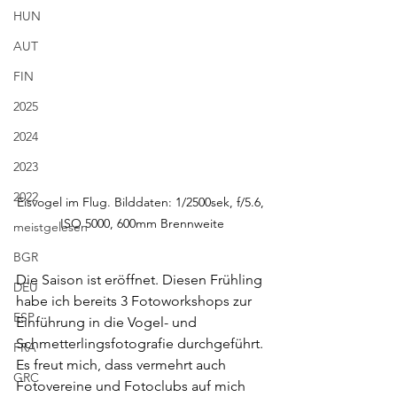
HUN
AUT
FIN
2025
2024
2023
2022
Eisvogel im Flug. Bilddaten: 1/2500sek, f/5.6, 
ISO 5000, 600mm Brennweite
meistgelesen
BGR
Die Saison ist eröffnet. Diesen Frühling 
DEU
habe ich bereits 3 Fotoworkshops zur 
ESP
Einführung in die Vogel- und 
Schmetterlingsfotografie durchgeführt. 
FRA
Es freut mich, dass vermehrt auch 
GRC
Fotovereine und Fotoclubs auf mich 