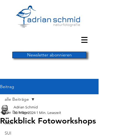
Newsletter abonnieren
Beitrag
alle Beiträge
Adrian Schmid
alle Beiträge
30. März 2024
1 Min. Lesezeit
Rückblick Fotoworkshops
2026
SUI