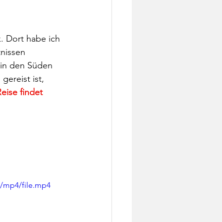
 Dort habe ich 
nissen 
 in den Süden 
gereist ist, 
eise findet 
p/mp4/file.mp4