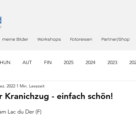
meine Bilder
Workshops
Fotoreisen
Partner/Shop
HUN
AUT
FIN
2025
2024
2023
20
ez. 2022
1 Min. Lesezeit
RA
GRC
NLD
SWE
ROU
Kranichzug - einfach schön!
am Lac du Der (F)