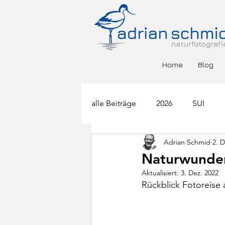
Home
Blog
alle Beiträge
2026
SUI
Adrian Schmid
2. D
BGR
DEU
ESP
F
Naturwunder 
Aktualisiert:
3. Dez. 2022
Rückblick Fotoreise 