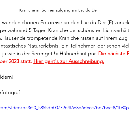
Kraniche im Sonnenaufgang am Lac du Der
 wunderschönen Fotoreise an den Lac du Der (F) zurück.
pe während 5 Tagen Kraniche bei schönsten Lichtverhält
n. Tausende trompetende Kraniche rasten auf ihrem Zug
ntastisches Naturerlebnis. Ein Teilnehmer, der schon viel 
t ja wie in der Serengeti!» Hühnerhaut pur. 
Die nächste R
er 2023 statt. 
Hier geht's zur Ausschreibung.
ildern!
rfotograf
ic.com/video/ba36f0_5855db00779b4f6e8d6dccc7bd7b6cf8/1080