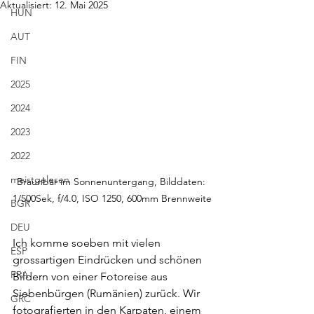
Aktualisiert:
12. Mai 2025
HUN
AUT
FIN
2025
2024
2023
2022
meistgelesen
Braunbär im Sonnenuntergang, Bilddaten: 
1/500Sek, f/4.0, ISO 1250, 600mm Brennweite
BGR
DEU
Ich komme soeben mit vielen 
ESP
grossartigen Eindrücken und schönen 
FRA
Bildern von einer Fotoreise aus 
Siebenbürgen (Rumänien) zurück. Wir 
GRC
fotografierten in den Karpaten, einem 