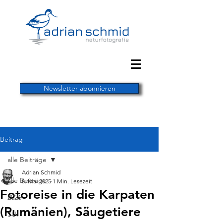
Newsletter abonnieren
Beitrag
alle Beiträge
Adrian Schmid
alle Beiträge
8. Mai 2025
1 Min. Lesezeit
Fotoreise in die Karpaten
2026
(Rumänien), Säugetiere
SUI