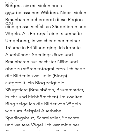
NLD
Bergmassiv mit vielen noch 
naturbelassenen Wäldern. Nebst vielen 
SWE
Braunbären beherbergt diese Region 
ROU
eine grosse Vielfalt an Säugetieren und 
Vögeln. Als Fotograf eine traumhafte 
Umgebung, in welcher einer meiner 
Träume in Erfüllung ging. Ich konnte 
Auerhühner, Sperlingskäuze und 
Braunbären aus nächster Nähe und 
ohne zu stören fotografieren. Ich habe 
die Bilder in zwei Teile (Blogs) 
aufgeteilt. Ein Blog zeigt die 
Säugetiere (Braunbären, Baummarder, 
Fuchs und Eichhörnchen). Im zweiten 
Blog zeige ich die Bilder von Vögeln 
wie zum Beispiel Auerhahn, 
Sperlingskauz, Schreiadler, Spechte 
und weitere Vögel. Ich war mit einer 