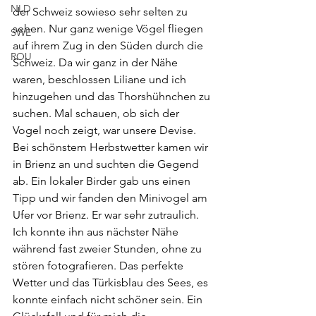
NLD
der Schweiz sowieso sehr selten zu 
sehen. Nur ganz wenige Vögel fliegen 
SWE
auf ihrem Zug in den Süden durch die 
ROU
Schweiz. Da wir ganz in der Nähe 
waren, beschlossen Liliane und ich 
hinzugehen und das Thorshühnchen zu 
suchen. Mal schauen, ob sich der 
Vogel noch zeigt, war unsere Devise. 
Bei schönstem Herbstwetter kamen wir 
in Brienz an und suchten die Gegend 
ab. Ein lokaler Birder gab uns einen 
Tipp und wir fanden den Minivogel am 
Ufer vor Brienz. Er war sehr zutraulich. 
Ich konnte ihn aus nächster Nähe 
während fast zweier Stunden, ohne zu 
stören fotografieren. Das perfekte 
Wetter und das Türkisblau des Sees, es 
konnte einfach nicht schöner sein. Ein 