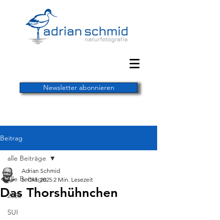
Newsletter abonnieren
Beitrag
alle Beiträge
Adrian Schmid
alle Beiträge
5. Okt. 2025
2 Min. Lesezeit
Das Thorshühnchen
2026
SUI