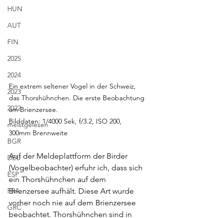
HUN
AUT
FIN
2025
2024
Ein extrem seltener Vogel in der Schweiz, 
2023
das Thorshühnchen. Die erste Beobachtung 
2022
am Brienzersee. 
Bilddaten: 1/4000 Sek, f/3.2, ISO 200, 
meistgelesen
300mm Brennweite
BGR
Auf der Meldeplattform der Birder 
DEU
(Vogelbeobachter) erfuhr ich, dass sich 
ESP
ein Thorshühnchen auf dem 
FRA
Brienzersee aufhält. Diese Art wurde 
vorher noch nie auf dem Brienzersee 
GRC
beobachtet. Thorshühnchen sind in 