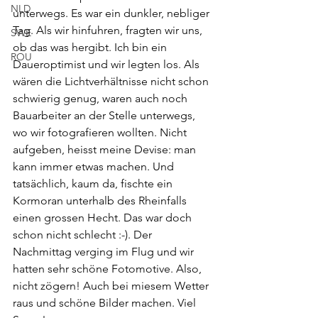
NLD
unterwegs. Es war ein dunkler, nebliger 
Tag. Als wir hinfuhren, fragten wir uns, 
SWE
ob das was hergibt. Ich bin ein 
ROU
Daueroptimist und wir legten los. Als 
wären die Lichtverhältnisse nicht schon 
schwierig genug, waren auch noch 
Bauarbeiter an der Stelle unterwegs, 
wo wir fotografieren wollten. Nicht 
aufgeben, heisst meine Devise: man 
kann immer etwas machen. Und 
tatsächlich, kaum da, fischte ein 
Kormoran unterhalb des Rheinfalls 
einen grossen Hecht. Das war doch 
schon nicht schlecht :-). Der 
Nachmittag verging im Flug und wir 
hatten sehr schöne Fotomotive. Also, 
nicht zögern! Auch bei miesem Wetter 
raus und schöne Bilder machen. Viel 