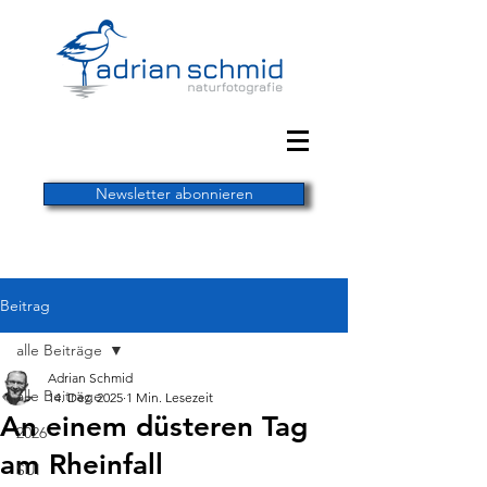
Newsletter abonnieren
Beitrag
alle Beiträge
Adrian Schmid
alle Beiträge
14. Dez. 2025
1 Min. Lesezeit
An einem düsteren Tag
2026
am Rheinfall
SUI